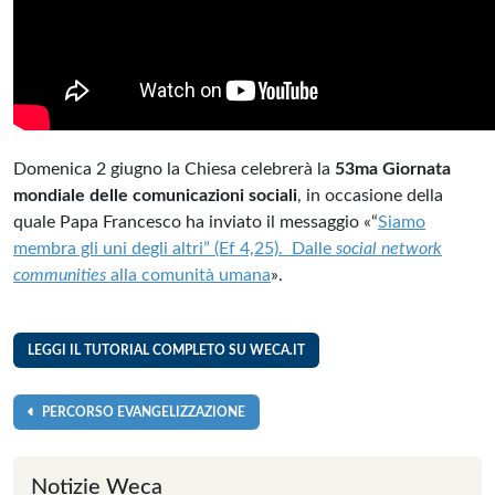
Domenica 2 giugno la Chiesa celebrerà la
53ma Giornata
mondiale delle comunicazioni sociali
, in occasione della
quale Papa Francesco ha inviato il messaggio «“
Siamo
membra gli uni degli altri” (Ef 4,25). Dalle
social network
communities
alla comunità umana
».
LEGGI IL TUTORIAL COMPLETO SU WECA.IT
PERCORSO EVANGELIZZAZIONE
Notizie Weca