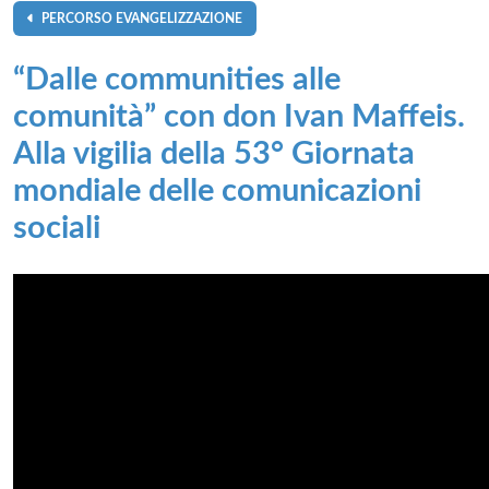
PERCORSO EVANGELIZZAZIONE
“Dalle communities alle
comunità” con don Ivan Maffeis.
Alla vigilia della 53° Giornata
mondiale delle comunicazioni
sociali