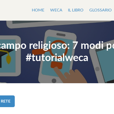
HOME
WECA
IL LIBRO
GLOSSARIO
ampo religioso: 7 modi p
#tutorialweca
 RETE